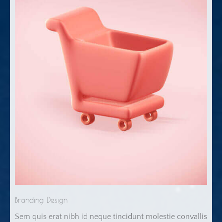
Branding Design
Sem quis erat nibh id neque tincidunt molestie convallis