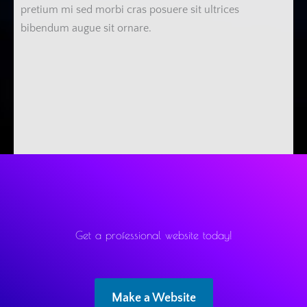
pretium mi sed morbi cras posuere sit ultrices
bibendum augue sit ornare.
Get a professional website today!
Make a Website