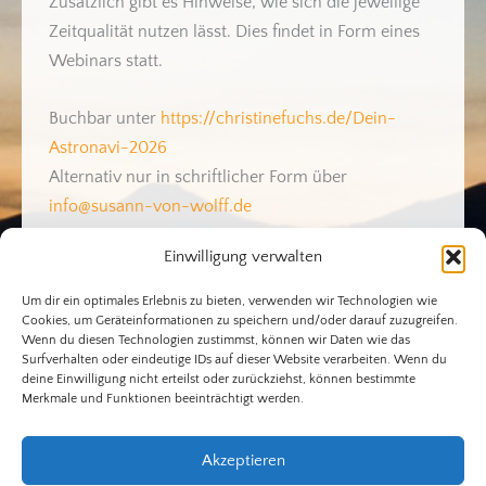
Zusätzlich gibt es Hinweise, wie sich die jeweilige
Zeitqualität nutzen lässt. Dies findet in Form eines
Webinars statt.
Buchbar unter
https://christinefuchs.de/Dein-
Astronavi-2026
Alternativ nur in schriftlicher Form über
info@susann-von-wolff.de
Einwilligung verwalten
Um dir ein optimales Erlebnis zu bieten, verwenden wir Technologien wie
Cookies, um Geräteinformationen zu speichern und/oder darauf zuzugreifen.
Wenn du diesen Technologien zustimmst, können wir Daten wie das
Surfverhalten oder eindeutige IDs auf dieser Website verarbeiten. Wenn du
Impressum
deine Einwilligung nicht erteilst oder zurückziehst, können bestimmte
Merkmale und Funktionen beeinträchtigt werden.
Datenschutz
Kontakt
Akzeptieren
Cookie-Richtlinie (EU)